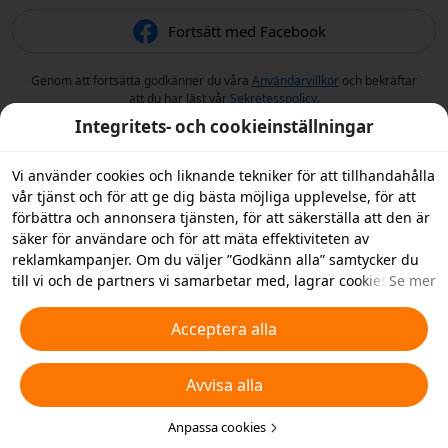
Fortsätt med Facebook
Genom att fortsätta godkänner du våra
Användarvillkor
och bekräftar
att du har läst vår
Sekretesspolicy
.
Integritets- och cookieinställningar
Vi använder cookies och liknande tekniker för att tillhandahålla
vår tjänst och för att ge dig bästa möjliga upplevelse, för att
förbättra och annonsera tjänsten, för att säkerställa att den är
säker för användare och för att mäta effektiviteten av
reklamkampanjer. Om du väljer ”Godkänn alla” samtycker du
till vi och de partners vi samarbetar med, lagrar cookies och
Se mer
liknande tekniker på din enhet i reklamsyfte. Du kan också
”Avvisa alla” icke-nödvändiga cookies och du kan välja vilka
Acceptera alla
typer av cookies du vill acceptera eller inaktivera genom att
klicka på ”Anpassa cookies” nedan, eller när som helst ändra
Avvisa alla
detta i dina sekretessinställningar. Vi samlar inte in cookies för
spårningsändamål i iOS-appen. För mer information, se vår
policy för
cookies och liknande tekniker
Anpassa cookies
.