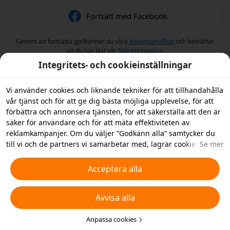
Fortsätt med Facebook
Genom att fortsätta godkänner du våra
Användarvillkor
och bekräftar
att du har läst vår
Sekretesspolicy
.
Integritets- och cookieinställningar
Vi använder cookies och liknande tekniker för att tillhandahålla
vår tjänst och för att ge dig bästa möjliga upplevelse, för att
förbättra och annonsera tjänsten, för att säkerställa att den är
säker för användare och för att mäta effektiviteten av
reklamkampanjer. Om du väljer ”Godkänn alla” samtycker du
till vi och de partners vi samarbetar med, lagrar cookies och
Se mer
liknande tekniker på din enhet i reklamsyfte. Du kan också
”Avvisa alla” icke-nödvändiga cookies och du kan välja vilka
Acceptera alla
typer av cookies du vill acceptera eller inaktivera genom att
klicka på ”Anpassa cookies” nedan, eller när som helst ändra
Avvisa alla
detta i dina sekretessinställningar. Vi samlar inte in cookies för
spårningsändamål i iOS-appen. För mer information, se vår
policy för
cookies och liknande tekniker
Anpassa cookies
.