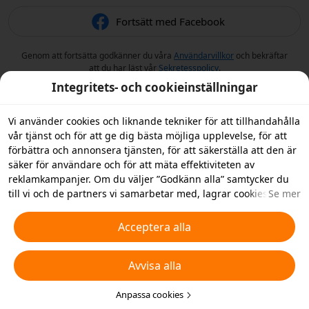
Fortsätt med Facebook
Genom att fortsätta godkänner du våra
Användarvillkor
och bekräftar
att du har läst vår
Sekretesspolicy
.
Integritets- och cookieinställningar
Vi använder cookies och liknande tekniker för att tillhandahålla
vår tjänst och för att ge dig bästa möjliga upplevelse, för att
förbättra och annonsera tjänsten, för att säkerställa att den är
säker för användare och för att mäta effektiviteten av
reklamkampanjer. Om du väljer ”Godkänn alla” samtycker du
till vi och de partners vi samarbetar med, lagrar cookies och
Se mer
liknande tekniker på din enhet i reklamsyfte. Du kan också
”Avvisa alla” icke-nödvändiga cookies och du kan välja vilka
Acceptera alla
typer av cookies du vill acceptera eller inaktivera genom att
klicka på ”Anpassa cookies” nedan, eller när som helst ändra
Avvisa alla
detta i dina sekretessinställningar. Vi samlar inte in cookies för
spårningsändamål i iOS-appen. För mer information, se vår
policy för
cookies och liknande tekniker
Anpassa cookies
.