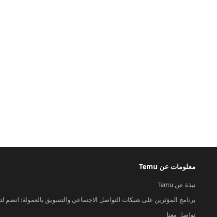
معلومات عن Temu
نبذة عن Temu
برنامج المؤثرين على شبكات التواصل الاجتماعي والتسويق بالعمولة: انضم لت
تواصل معنا