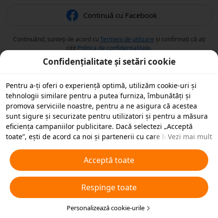
Continuă cu Facebook
Continuând, sunteți de acord cu
Termeni de utilizare
și confirmați că ați
citit
Politica de confidențialitate
.
Confidențialitate și setări cookie
Pentru a-ți oferi o experiență optimă, utilizăm cookie-uri și
tehnologii similare pentru a putea furniza, îmbunătăți și
promova serviciile noastre, pentru a ne asigura că acestea
sunt sigure și securizate pentru utilizatori și pentru a măsura
eficiența campaniilor publicitare. Dacă selectezi „Acceptă
toate”, ești de acord ca noi și partenerii cu care lucrăm să
Vezi mai mult
stocăm cookie-uri și tehnologii similare pe dispozitivul tău în
scopuri publicitare. De asemenea, poți „Respinge toate”
Acceptă toate
cookie-urile neesențiale sau poți alege ce tipuri de cookie-uri
dorești să accepți sau să dezactivezi, printr-un clic mai jos pe
Respinge toate
„Personalizare cookie-uri” sau în orice moment în setările de
confidențialitate. Pentru mai multe detalii, vezi
Politica noastră
privind cookie-urile și tehnologiile similare
Personalizează cookie-urile
.