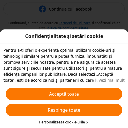
Continuă cu Facebook
Continuând, sunteți de acord cu
Termeni de utilizare
și confirmați că ați
citit
Politica de confidențialitate
.
Confidențialitate și setări cookie
Pentru a-ți oferi o experiență optimă, utilizăm cookie-uri și
tehnologii similare pentru a putea furniza, îmbunătăți și
promova serviciile noastre, pentru a ne asigura că acestea
sunt sigure și securizate pentru utilizatori și pentru a măsura
eficiența campaniilor publicitare. Dacă selectezi „Acceptă
toate”, ești de acord ca noi și partenerii cu care lucrăm să
Vezi mai mult
stocăm cookie-uri și tehnologii similare pe dispozitivul tău în
scopuri publicitare. De asemenea, poți „Respinge toate”
Acceptă toate
cookie-urile neesențiale sau poți alege ce tipuri de cookie-uri
dorești să accepți sau să dezactivezi, printr-un clic mai jos pe
Respinge toate
„Personalizare cookie-uri” sau în orice moment în setările de
confidențialitate. Pentru mai multe detalii, vezi
Politica noastră
privind cookie-urile și tehnologiile similare
Personalizează cookie-urile
.