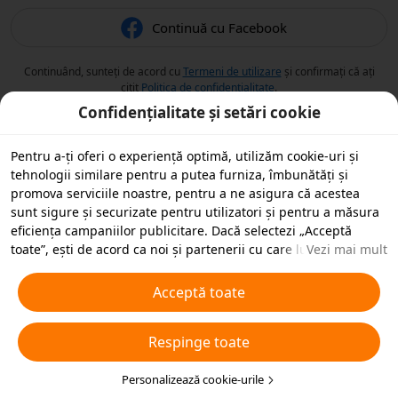
Continuă cu Facebook
Continuând, sunteți de acord cu
Termeni de utilizare
și confirmați că ați
citit
Politica de confidențialitate
.
Confidențialitate și setări cookie
Pentru a-ți oferi o experiență optimă, utilizăm cookie-uri și
tehnologii similare pentru a putea furniza, îmbunătăți și
promova serviciile noastre, pentru a ne asigura că acestea
sunt sigure și securizate pentru utilizatori și pentru a măsura
eficiența campaniilor publicitare. Dacă selectezi „Acceptă
toate”, ești de acord ca noi și partenerii cu care lucrăm să
Vezi mai mult
stocăm cookie-uri și tehnologii similare pe dispozitivul tău în
scopuri publicitare. De asemenea, poți „Respinge toate”
Acceptă toate
cookie-urile neesențiale sau poți alege ce tipuri de cookie-uri
dorești să accepți sau să dezactivezi, printr-un clic mai jos pe
Respinge toate
„Personalizare cookie-uri” sau în orice moment în setările de
confidențialitate. Pentru mai multe detalii, vezi
Politica noastră
privind cookie-urile și tehnologiile similare
Personalizează cookie-urile
.