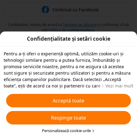
Continuă cu Facebook
Continuând, sunteți de acord cu
Termeni de utilizare
și confirmați că ați
citit
Politica de confidențialitate
.
Confidențialitate și setări cookie
Pentru a-ți oferi o experiență optimă, utilizăm cookie-uri și
tehnologii similare pentru a putea furniza, îmbunătăți și
promova serviciile noastre, pentru a ne asigura că acestea
sunt sigure și securizate pentru utilizatori și pentru a măsura
eficiența campaniilor publicitare. Dacă selectezi „Acceptă
toate”, ești de acord ca noi și partenerii cu care lucrăm să
Vezi mai mult
stocăm cookie-uri și tehnologii similare pe dispozitivul tău în
scopuri publicitare. De asemenea, poți „Respinge toate”
Acceptă toate
cookie-urile neesențiale sau poți alege ce tipuri de cookie-uri
dorești să accepți sau să dezactivezi, printr-un clic mai jos pe
Respinge toate
„Personalizare cookie-uri” sau în orice moment în setările de
confidențialitate. Pentru mai multe detalii, vezi
Politica noastră
privind cookie-urile și tehnologiile similare
Personalizează cookie-urile
.