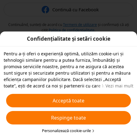
Continuă cu Facebook
Continuând, sunteți de acord cu
Termeni de utilizare
și confirmați că ați
citit
Politica de confidențialitate
.
Confidențialitate și setări cookie
Pentru a-ți oferi o experiență optimă, utilizăm cookie-uri și
tehnologii similare pentru a putea furniza, îmbunătăți și
promova serviciile noastre, pentru a ne asigura că acestea
sunt sigure și securizate pentru utilizatori și pentru a măsura
eficiența campaniilor publicitare. Dacă selectezi „Acceptă
toate”, ești de acord ca noi și partenerii cu care lucrăm să
Vezi mai mult
stocăm cookie-uri și tehnologii similare pe dispozitivul tău în
scopuri publicitare. De asemenea, poți „Respinge toate”
Acceptă toate
cookie-urile neesențiale sau poți alege ce tipuri de cookie-uri
dorești să accepți sau să dezactivezi, printr-un clic mai jos pe
Respinge toate
„Personalizare cookie-uri” sau în orice moment în setările de
confidențialitate. Pentru mai multe detalii, vezi
Politica noastră
privind cookie-urile și tehnologiile similare
Personalizează cookie-urile
.