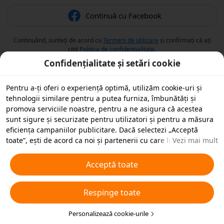
Continuă cu Facebook
Continuând, sunteți de acord cu
Termeni de utilizare
și confirmați că ați
citit
Politica de confidențialitate
.
Confidențialitate și setări cookie
Pentru a-ți oferi o experiență optimă, utilizăm cookie-uri și
tehnologii similare pentru a putea furniza, îmbunătăți și
promova serviciile noastre, pentru a ne asigura că acestea
sunt sigure și securizate pentru utilizatori și pentru a măsura
eficiența campaniilor publicitare. Dacă selectezi „Acceptă
toate”, ești de acord ca noi și partenerii cu care lucrăm să
Vezi mai mult
stocăm cookie-uri și tehnologii similare pe dispozitivul tău în
scopuri publicitare. De asemenea, poți „Respinge toate”
Acceptă toate
cookie-urile neesențiale sau poți alege ce tipuri de cookie-uri
dorești să accepți sau să dezactivezi, printr-un clic mai jos pe
Respinge toate
„Personalizare cookie-uri” sau în orice moment în setările de
confidențialitate. Pentru mai multe detalii, vezi
Politica noastră
privind cookie-urile și tehnologiile similare
Personalizează cookie-urile
.