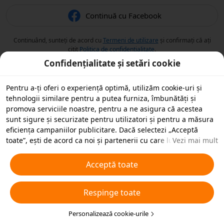
Continuă cu Facebook
Continuând, sunteți de acord cu
Termeni de utilizare
și confirmați că ați
citit
Politica de confidențialitate
.
Confidențialitate și setări cookie
Pentru a-ți oferi o experiență optimă, utilizăm cookie-uri și
tehnologii similare pentru a putea furniza, îmbunătăți și
promova serviciile noastre, pentru a ne asigura că acestea
sunt sigure și securizate pentru utilizatori și pentru a măsura
eficiența campaniilor publicitare. Dacă selectezi „Acceptă
toate”, ești de acord ca noi și partenerii cu care lucrăm să
Vezi mai mult
stocăm cookie-uri și tehnologii similare pe dispozitivul tău în
scopuri publicitare. De asemenea, poți „Respinge toate”
Acceptă toate
cookie-urile neesențiale sau poți alege ce tipuri de cookie-uri
dorești să accepți sau să dezactivezi, printr-un clic mai jos pe
Respinge toate
„Personalizare cookie-uri” sau în orice moment în setările de
confidențialitate. Pentru mai multe detalii, vezi
Politica noastră
privind cookie-urile și tehnologiile similare
Personalizează cookie-urile
.