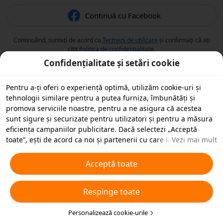
Continuă cu Facebook
Continuând, sunteți de acord cu
Termeni de utilizare
și confirmați că ați
citit
Politica de confidențialitate
.
Confidențialitate și setări cookie
Pentru a-ți oferi o experiență optimă, utilizăm cookie-uri și
tehnologii similare pentru a putea furniza, îmbunătăți și
promova serviciile noastre, pentru a ne asigura că acestea
sunt sigure și securizate pentru utilizatori și pentru a măsura
eficiența campaniilor publicitare. Dacă selectezi „Acceptă
toate”, ești de acord ca noi și partenerii cu care lucrăm să
Vezi mai mult
stocăm cookie-uri și tehnologii similare pe dispozitivul tău în
scopuri publicitare. De asemenea, poți „Respinge toate”
Acceptă toate
cookie-urile neesențiale sau poți alege ce tipuri de cookie-uri
dorești să accepți sau să dezactivezi, printr-un clic mai jos pe
Respinge toate
„Personalizare cookie-uri” sau în orice moment în setările de
confidențialitate. Pentru mai multe detalii, vezi
Politica noastră
privind cookie-urile și tehnologiile similare
Personalizează cookie-urile
.