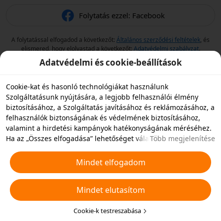
Folytatás ezzel: Facebook
A folytatással elfogadod a következőt:
Általános szerződési feltételek
, és
elismered, hogy elolvastad a következőt:
Adatvédelmi szabályzat
.
Adatvédelmi és cookie-beállítások
Cookie-kat és hasonló technológiákat használunk
Szolgáltatásunk nyújtására, a legjobb felhasználói élmény
biztosításához, a Szolgáltatás javításához és reklámozásához, a
felhasználók biztonságának és védelmének biztosításához,
valamint a hirdetési kampányok hatékonyságának méréséhez.
Ha az „Összes elfogadása” lehetőséget választja, akkor
Több megjelenítése
beleegyezik abba, hogy mi és a partnereink cookie-kat és
hasonló technológiákat tároljunk az eszközén hirdetési célokra.
Mindet elfogadom
Elutasíthatja az összes nem alapvető cookie-t, vagy az alábbi
„Cookie-k testreszabása” gombra kattintva vagy az adatvédelmi
Mindet elutasítom
beállításoknál bármikor kiválaszthatja, hogy mely típusú
cookie-kat szeretné elfogadni vagy letiltani. További
részletekért lásd a
Cookie-kra és hasonló technológiákra
Cookie-k testreszabása