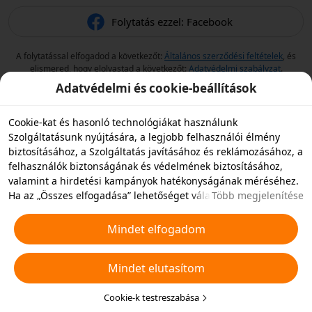
Folytatás ezzel: Facebook
A folytatással elfogadod a következőt:
Általános szerződési feltételek
, és
elismered, hogy elolvastad a következőt:
Adatvédelmi szabályzat
.
Adatvédelmi és cookie-beállítások
Cookie-kat és hasonló technológiákat használunk
Szolgáltatásunk nyújtására, a legjobb felhasználói élmény
biztosításához, a Szolgáltatás javításához és reklámozásához, a
felhasználók biztonságának és védelmének biztosításához,
valamint a hirdetési kampányok hatékonyságának méréséhez.
Ha az „Összes elfogadása” lehetőséget választja, akkor
Több megjelenítése
beleegyezik abba, hogy mi és a partnereink cookie-kat és
hasonló technológiákat tároljunk az eszközén hirdetési célokra.
Mindet elfogadom
Elutasíthatja az összes nem alapvető cookie-t, vagy az alábbi
„Cookie-k testreszabása” gombra kattintva vagy az adatvédelmi
Mindet elutasítom
beállításoknál bármikor kiválaszthatja, hogy mely típusú
cookie-kat szeretné elfogadni vagy letiltani. További
részletekért lásd a
Cookie-kra és hasonló technológiákra
Cookie-k testreszabása