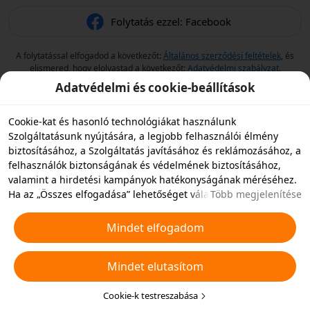
Folytatás ezzel: Facebook
A folytatással elfogadod a következőt:
Általános szerződési feltételek
, és
elismered, hogy elolvastad a következőt:
Adatvédelmi szabályzat
.
Adatvédelmi és cookie-beállítások
Cookie-kat és hasonló technológiákat használunk
Szolgáltatásunk nyújtására, a legjobb felhasználói élmény
biztosításához, a Szolgáltatás javításához és reklámozásához, a
felhasználók biztonságának és védelmének biztosításához,
valamint a hirdetési kampányok hatékonyságának méréséhez.
Ha az „Összes elfogadása” lehetőséget választja, akkor
Több megjelenítése
beleegyezik abba, hogy mi és a partnereink cookie-kat és
hasonló technológiákat tároljunk az eszközén hirdetési célokra.
Mindet elfogadom
Elutasíthatja az összes nem alapvető cookie-t, vagy az alábbi
„Cookie-k testreszabása” gombra kattintva vagy az adatvédelmi
Mindet elutasítom
beállításoknál bármikor kiválaszthatja, hogy mely típusú
cookie-kat szeretné elfogadni vagy letiltani. További
részletekért lásd a
Cookie-kra és hasonló technológiákra
Cookie-k testreszabása