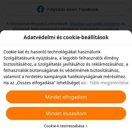
Folytatás ezzel: Facebook
A folytatással elfogadod a következőt:
Általános szerződési feltételek
, és
elismered, hogy elolvastad a következőt:
Adatvédelmi szabályzat
.
Adatvédelmi és cookie-beállítások
Cookie-kat és hasonló technológiákat használunk
Szolgáltatásunk nyújtására, a legjobb felhasználói élmény
biztosításához, a Szolgáltatás javításához és reklámozásához, a
felhasználók biztonságának és védelmének biztosításához,
valamint a hirdetési kampányok hatékonyságának méréséhez.
Ha az „Összes elfogadása” lehetőséget választja, akkor
Több megjelenítése
beleegyezik abba, hogy mi és a partnereink cookie-kat és
hasonló technológiákat tároljunk az eszközén hirdetési célokra.
Mindet elfogadom
Elutasíthatja az összes nem alapvető cookie-t, vagy az alábbi
„Cookie-k testreszabása” gombra kattintva vagy az adatvédelmi
Mindet elutasítom
beállításoknál bármikor kiválaszthatja, hogy mely típusú
cookie-kat szeretné elfogadni vagy letiltani. További
részletekért lásd a
Cookie-kra és hasonló technológiákra
Cookie-k testreszabása