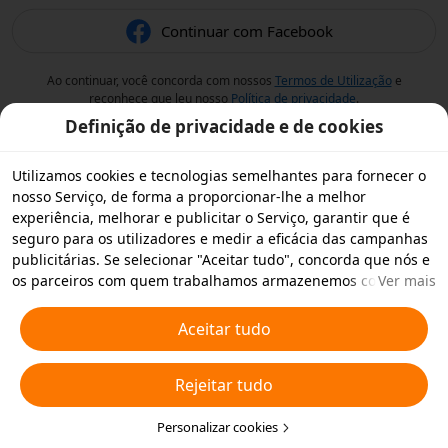
Continuar com Facebook
Ao continuar, você concorda com nossos
Termos de Utilização
e
reconhece que leu nosso
Política de privacidade
.
Definição de privacidade e de cookies
Utilizamos cookies e tecnologias semelhantes para fornecer o
nosso Serviço, de forma a proporcionar-lhe a melhor
experiência, melhorar e publicitar o Serviço, garantir que é
seguro para os utilizadores e medir a eficácia das campanhas
publicitárias. Se selecionar "Aceitar tudo", concorda que nós e
os parceiros com quem trabalhamos armazenemos cookies e
Ver mais
tecnologias semelhantes no seu dispositivo para fins
publicitários. Também pode "Rejeitar todos" os cookies não
Aceitar tudo
essenciais ou escolher os tipos de cookies que pretende
aceitar ou desativar clicando em "Personalizar cookies" abaixo
Rejeitar tudo
ou em qualquer altura nas suas definições de privacidade.
Para obter mais informações, consulte a nossa
Política relativa
a Cookies e Tecnologias Semelhantes
Personalizar cookies
.