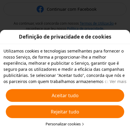
Continuar com Facebook
Ao continuar, você concorda com nossos
Termos de Utilização
e
reconhece que leu nosso
Política de privacidade
.
Definição de privacidade e de cookies
Utilizamos cookies e tecnologias semelhantes para fornecer o
nosso Serviço, de forma a proporcionar-lhe a melhor
experiência, melhorar e publicitar o Serviço, garantir que é
seguro para os utilizadores e medir a eficácia das campanhas
publicitárias. Se selecionar "Aceitar tudo", concorda que nós e
os parceiros com quem trabalhamos armazenemos cookies e
Ver mais
tecnologias semelhantes no seu dispositivo para fins
publicitários. Também pode "Rejeitar todos" os cookies não
Aceitar tudo
essenciais ou escolher os tipos de cookies que pretende
aceitar ou desativar clicando em "Personalizar cookies" abaixo
Rejeitar tudo
ou em qualquer altura nas suas definições de privacidade.
Para obter mais informações, consulte a nossa
Política relativa
a Cookies e Tecnologias Semelhantes
Personalizar cookies
.