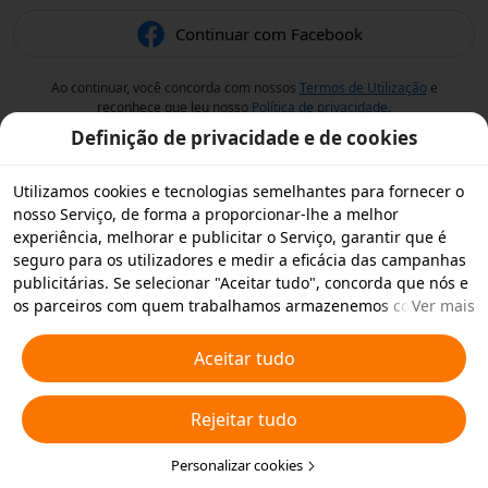
Continuar com Facebook
Ao continuar, você concorda com nossos
Termos de Utilização
e
reconhece que leu nosso
Política de privacidade
.
Definição de privacidade e de cookies
Utilizamos cookies e tecnologias semelhantes para fornecer o
nosso Serviço, de forma a proporcionar-lhe a melhor
experiência, melhorar e publicitar o Serviço, garantir que é
seguro para os utilizadores e medir a eficácia das campanhas
publicitárias. Se selecionar "Aceitar tudo", concorda que nós e
os parceiros com quem trabalhamos armazenemos cookies e
Ver mais
tecnologias semelhantes no seu dispositivo para fins
publicitários. Também pode "Rejeitar todos" os cookies não
Aceitar tudo
essenciais ou escolher os tipos de cookies que pretende
aceitar ou desativar clicando em "Personalizar cookies" abaixo
Rejeitar tudo
ou em qualquer altura nas suas definições de privacidade.
Para obter mais informações, consulte a nossa
Política relativa
a Cookies e Tecnologias Semelhantes
Personalizar cookies
.