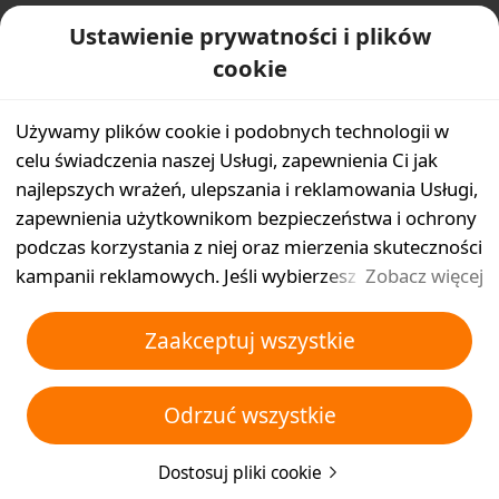
do salda kredytowego Temu w ciągu 3 minut.
Ustawienie prywatności i plików
cookie
Czy informacje były dla Ciebie pomocne?
Używamy plików cookie i podobnych technologii w
Tak
Nie
celu świadczenia naszej Usługi, zapewnienia Ci jak
najlepszych wrażeń, ulepszania i reklamowania Usługi,
zapewnienia użytkownikom bezpieczeństwa i ochrony
podczas korzystania z niej oraz mierzenia skuteczności
kampanii reklamowych. Jeśli wybierzesz opcję
Zobacz więcej
„Akceptuj wszystko”, wyrażasz zgodę na
przechowywanie przez nas i naszych partnerów plików
Zaakceptuj wszystkie
cookie oraz podobnych technologii na Twoim
urządzeniu w celach reklamowych. Możesz także
Odrzuć wszystkie
wybrać opcję „Odrzucić wszystkie”, aby odrzucić
wszystkie nieistotne pliki cookie lub wybrać typy
Dostosuj pliki cookie
plików cookie, które chcesz zaakceptować albo