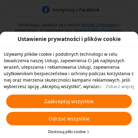
Kontynuuj z Facebook
Kontynuując, zgadzasz się z naszym
Warunki Użytkowania
i
potwierdzasz, że zapoznałeś się z naszym
Polityka Prywatności
.
Ustawienie prywatności i plików cookie
Używamy plików cookie i podobnych technologii w celu
świadczenia naszej Usługi, zapewnienia Ci jak najlepszych
wrażeń, ulepszania i reklamowania Usługi, zapewnienia
użytkownikom bezpieczeństwa i ochrony podczas korzystania z
niej oraz mierzenia skuteczności kampanii reklamowych. Jeśli
wybierzesz opcję „Akceptuj wszystko”, wyrażasz zgodę na
Zobacz więcej
przechowywanie przez nas i naszych partnerów plików cookie
oraz podobnych technologii na Twoim urządzeniu w celach
Zaakceptuj wszystkie
reklamowych. Możesz także wybrać opcję „Odrzucić wszystkie”,
aby odrzucić wszystkie nieistotne pliki cookie lub wybrać typy
Odrzuć wszystkie
plików cookie, które chcesz zaakceptować albo wyłączyć,
klikając opcję „Dostosuj pliki cookie” poniżej lub w dowolnej
chwili w ustawieniach prywatności. Aby uzyskać więcej
Dostosuj pliki cookie