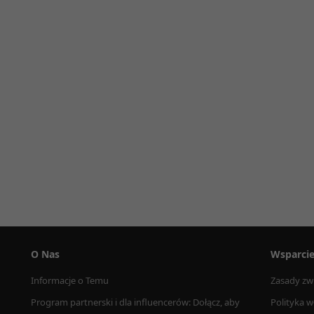
O Nas
Wsparci
Informacje o Temu
Zasady zw
Program partnerski i dla influencerów: Dołącz, aby 
Polityka w