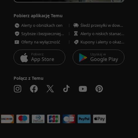
Pobierz aplikację Temu
Alerty o obniżkach cen
Śledź przesyłki w dowolnym momencie
Szybsze i bezpieczniejsze płatności
Alerty o niskich stanach magazynowych
Oferty na wyłączność
Kupony i alerty o okazjach
Pobierz:
Uzyskaj w
App Store
Google Play
Połącz z Temu