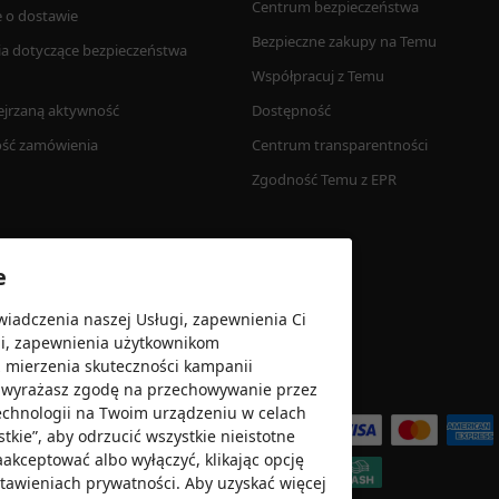
Centrum bezpieczeństwa
e o dostawie
Bezpieczne zakupy na Temu
ia dotyczące bezpieczeństwa 
Współpracuj z Temu 
ejrzaną aktywność 
Dostępność
ość zamówienia
Centrum transparentności
Zgodność Temu z EPR
e
wiadczenia naszej Usługi, zapewnienia Ci
gi, zapewnienia użytkownikom
z mierzenia skuteczności kampanii
”, wyrażasz zgodę na przechowywanie przez
Akceptujemy
echnologii na Twoim urządzeniu w celach
kie”, aby odrzucić wszystkie nieistotne
zaakceptować albo wyłączyć, klikając opcję
ustawieniach prywatności. Aby uzyskać więcej