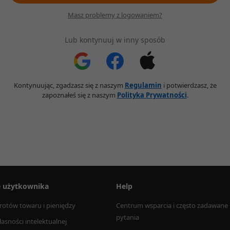
Masz problemy z logowaniem?
Lub kontynuuj w inny sposób
Kontynuując, zgadzasz się z naszym
Regulamin
i potwierdzasz, że
zapoznałeś się z naszym
Polityka Prywatności
.
e użytkownika
Help
rotów towaru i pieniędzy
Centrum wsparcia i często zadawane 
pytania
łasności intelektualnej