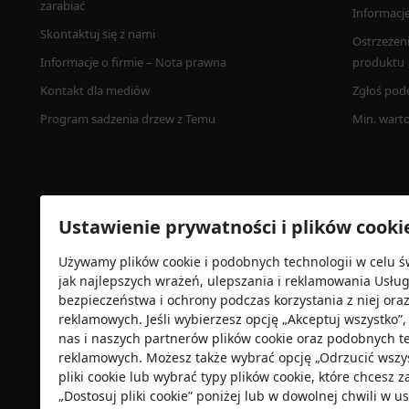
zarabiać
Informacj
Skontaktuj się z nami
Ostrzeżen
Informacje o firmie – Nota prawna
produktu
Kontakt dla mediów
Zgłoś pod
Program sadzenia drzew z Temu
Min. wart
Ustawienie prywatności i plików cooki
Używamy plików cookie i podobnych technologii w celu ś
jak najlepszych wrażeń, ulepszania i reklamowania Usłu
bezpieczeństwa i ochrony podczas korzystania z niej ora
Certyfikat zabezpieczeń
reklamowych. Jeśli wybierzesz opcję „Akceptuj wszystko
nas i naszych partnerów plików cookie oraz podobnych t
reklamowych. Możesz także wybrać opcję „Odrzucić wszyst
pliki cookie lub wybrać typy plików cookie, które chcesz 
„Dostosuj pliki cookie” poniżej lub w dowolnej chwili w 