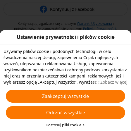
Kontynuuj z Facebook
Kontynuując, zgadzasz się z naszym
Warunki Użytkowania
i
potwierdzasz, że zapoznałeś się z naszym
Polityka Prywatności
.
Ustawienie prywatności i plików cookie
Używamy plików cookie i podobnych technologii w celu
świadczenia naszej Usługi, zapewnienia Ci jak najlepszych
wrażeń, ulepszania i reklamowania Usługi, zapewnienia
użytkownikom bezpieczeństwa i ochrony podczas korzystania z
niej oraz mierzenia skuteczności kampanii reklamowych. Jeśli
wybierzesz opcję „Akceptuj wszystko”, wyrażasz zgodę na
Zobacz więcej
przechowywanie przez nas i naszych partnerów plików cookie
oraz podobnych technologii na Twoim urządzeniu w celach
Zaakceptuj wszystkie
reklamowych. Możesz także wybrać opcję „Odrzucić wszystkie”,
aby odrzucić wszystkie nieistotne pliki cookie lub wybrać typy
Odrzuć wszystkie
plików cookie, które chcesz zaakceptować albo wyłączyć,
klikając opcję „Dostosuj pliki cookie” poniżej lub w dowolnej
chwili w ustawieniach prywatności. Aby uzyskać więcej
Dostosuj pliki cookie