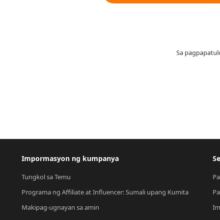
Sa pagpapatul
Impormasyon ng kumpanya
Se
Tungkol sa Temu
Pa
Programa ng Affiliate at Influencer: Sumali upang Kumita
Pa
Makipag-ugnayan sa amin
Im