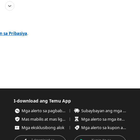
 sa Pribasiya
.
I-download ang Temu App
Mga alerto sa pagbaba ng presyo
Subaybayan ang mga order anumang oras
Mas mabilis at mas ligtas na pag-checkout
Mga alerto sa mga item na kaunting stock
Mga eksklusibong alok
Mga alerto sa kupon at alok
I-download sa
Kunin ito sa