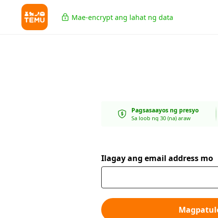
Mae-encrypt ang lahat ng data
Pagsasaayos ng presyo
Sa loob ng 30 (na) araw
Ilagay ang email address mo
Magpatul