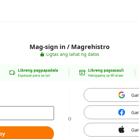
Mag-sign in / Magrehistro
Ligtas ang lahat ng datos
Libreng pagpapadala
Libreng pagsasauli
Espesyal para sa iyo
Hanggang sa 90 araw
Gam
Gam
O
Gam
oy