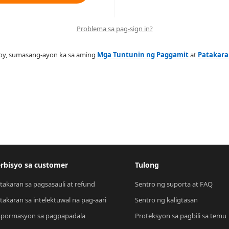
Problema sa pag-sign in?
oy, sumasang-ayon ka sa aming
Mga Tuntunin ng Paggamit
at
Patakaran
rbisyo sa customer
Tulong
takaran sa pagsasauli at refund
Sentro ng suporta at FAQ
takaran sa intelektuwal na pag-aari
Sentro ng kaligtasan
pormasyon sa pagpapadala
Proteksyon sa pagbili sa temu