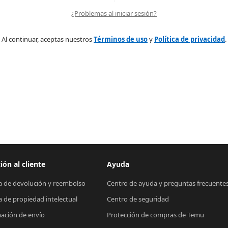
¿Problemas al iniciar sesión?
Al continuar, aceptas nuestros
Términos de uso
y
Política de privacidad
.
ión al cliente
Ayuda
ca de devolución y reembolso
Centro de ayuda y preguntas frecuente
ca de propiedad intelectual
Centro de seguridad
ación de envío
Protección de compras de Temu