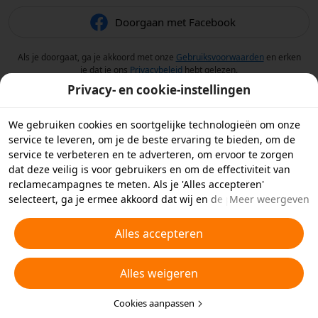
Doorgaan met Facebook
Als je doorgaat, ga je akkoord met onze
Gebruiksvoorwaarden
en erken
je dat je ons
Privacybeleid
hebt gelezen.
Privacy- en cookie-instellingen
We gebruiken cookies en soortgelijke technologieën om onze
service te leveren, om je de beste ervaring te bieden, om de
service te verbeteren en te adverteren, om ervoor te zorgen
dat deze veilig is voor gebruikers en om de effectiviteit van
reclamecampagnes te meten. Als je 'Alles accepteren'
selecteert, ga je ermee akkoord dat wij en de partners
Meer weergeven
waarmee we samenwerken cookies en soortgelijke
technologieën op je apparaat opslaan voor
Alles accepteren
reclamedoeleinden. Je kunt ook kiezen welke typen cookies je
wilt toestaan of afwijzen door hieronder of in je
Alles weigeren
privacyinstellingen op 'Cookies aanpassen' te klikken.
Raadpleeg voor meer informatie ons
Beleid inzake cookies en
soortgelijke technologieën
Cookies aanpassen
.