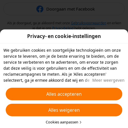
Doorgaan met Facebook
Als je doorgaat, ga je akkoord met onze
Gebruiksvoorwaarden
en erken
je dat je ons
Privacybeleid
hebt gelezen.
Privacy- en cookie-instellingen
We gebruiken cookies en soortgelijke technologieën om onze
service te leveren, om je de beste ervaring te bieden, om de
service te verbeteren en te adverteren, om ervoor te zorgen
dat deze veilig is voor gebruikers en om de effectiviteit van
reclamecampagnes te meten. Als je 'Alles accepteren'
selecteert, ga je ermee akkoord dat wij en de partners
Meer weergeven
waarmee we samenwerken cookies en soortgelijke
technologieën op je apparaat opslaan voor
Alles accepteren
reclamedoeleinden. Je kunt ook kiezen welke typen cookies je
wilt toestaan of afwijzen door hieronder of in je
Alles weigeren
privacyinstellingen op 'Cookies aanpassen' te klikken.
Raadpleeg voor meer informatie ons
Beleid inzake cookies en
soortgelijke technologieën
Cookies aanpassen
.