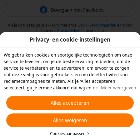
Doorgaan met Facebook
Als je doorgaat, ga je akkoord met onze
Gebruiksvoorwaarden
en erken
je dat je ons
Privacybeleid
hebt gelezen.
Privacy- en cookie-instellingen
We gebruiken cookies en soortgelijke technologieën om onze
service te leveren, om je de beste ervaring te bieden, om de
service te verbeteren en te adverteren, om ervoor te zorgen
dat deze veilig is voor gebruikers en om de effectiviteit van
reclamecampagnes te meten. Als je 'Alles accepteren'
selecteert, ga je ermee akkoord dat wij en de partners
Meer weergeven
waarmee we samenwerken cookies en soortgelijke
technologieën op je apparaat opslaan voor
Alles accepteren
reclamedoeleinden. Je kunt ook kiezen welke typen cookies je
wilt toestaan of afwijzen door hieronder of in je
Alles weigeren
privacyinstellingen op 'Cookies aanpassen' te klikken.
Raadpleeg voor meer informatie ons
Beleid inzake cookies en
soortgelijke technologieën
Cookies aanpassen
.