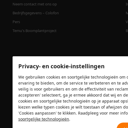
Neem contact met ons op
I
Bedrijfsgegevens – Colofon
M
Pers
V
Temu's Boomplantproject
B
Privacy- en cookie-instellingen
We gebruiken cookies en soortgelijke technologieën om o
ervaring te bieden, om de service te verbeteren en te ad
veilig is voor gebruikers en om de effectiviteit van recl
accepteren' selecteert, ga je ermee akkoord dat wij e
Veiligheidscertificaten
cookies en soortgelijke technologieën op je apparaat op
kiezen welke typen cookies je wilt toestaan of afwijzen do
'Cookies aanpassen' te klikken. Raadpleeg voor meer inf
soortgelijke technologieën
.