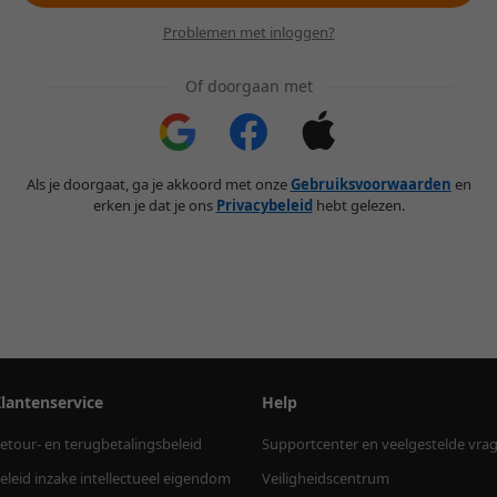
Problemen met inloggen?
Of doorgaan met
Als je doorgaat, ga je akkoord met onze
Gebruiksvoorwaarden
en
erken je dat je ons
Privacybeleid
hebt gelezen.
lantenservice
Help
etour- en terugbetalingsbeleid
Supportcenter en veelgestelde vra
eleid inzake intellectueel eigendom
Veiligheidscentrum