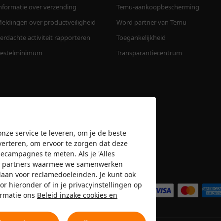
nformatie over verzending
Temu-aankoopbescherming
eldingen over productveiligheid
Word partner van Temu
erdachte activiteit rapporteren
Toegankelijkheid
estelminimum
Transparantiecentrum
nze service te leveren, om je de beste
verteren, om ervoor te zorgen dat deze
amecampagnes te meten. Als je 'Alles
n de partners waarmee we samenwerken
Wij accepteren
slaan voor reclamedoeleinden. Je kunt ook
or hieronder of in je privacyinstellingen op
ormatie ons
Beleid inzake cookies en