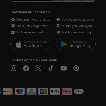
Download de Temu-App
Meldingen voor prijsdalingen
Volg bestellingen op elk moment
Sneller en veiliger afrekenen
Meldingen voor bijna uitverkochte artikelen
Exclusieve aanbiedingen
Meldingen voor coupons en aanbiedingen
Downloaden via de
Ontdek het op
App Store
Google Play
Contact opnemen met Temu