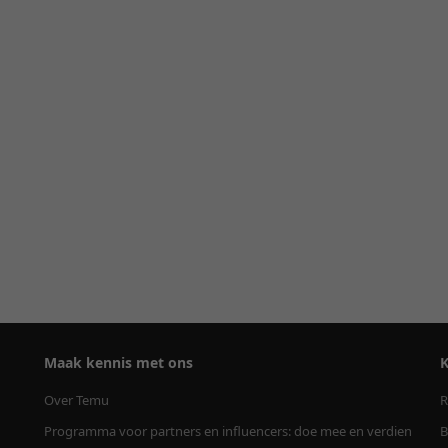
Maak kennis met ons
K
Over Temu
R
Programma voor partners en influencers: doe mee en verdien
B