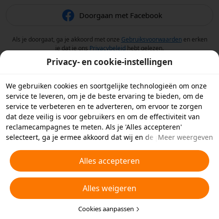
Doorgaan met Facebook
Als je doorgaat, ga je akkoord met onze
Gebruiksvoorwaarden
en erken
je dat je ons
Privacybeleid
hebt gelezen.
Privacy- en cookie-instellingen
We gebruiken cookies en soortgelijke technologieën om onze
service te leveren, om je de beste ervaring te bieden, om de
service te verbeteren en te adverteren, om ervoor te zorgen
dat deze veilig is voor gebruikers en om de effectiviteit van
reclamecampagnes te meten. Als je 'Alles accepteren'
selecteert, ga je ermee akkoord dat wij en de partners
Meer weergeven
waarmee we samenwerken cookies en soortgelijke
technologieën op je apparaat opslaan voor
Alles accepteren
reclamedoeleinden. Je kunt ook kiezen welke typen cookies je
wilt toestaan of afwijzen door hieronder of in je
Alles weigeren
privacyinstellingen op 'Cookies aanpassen' te klikken.
Raadpleeg voor meer informatie ons
Beleid inzake cookies en
soortgelijke technologieën
Cookies aanpassen
.