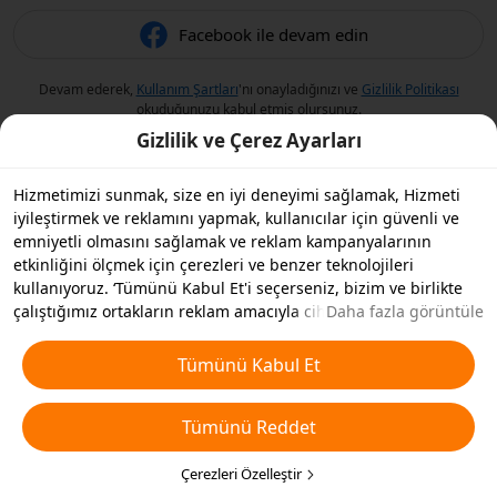
Facebook ile devam edin
Devam ederek,
Kullanım Şartları
'nı onayladığınızı ve
Gizlilik Politikası
okuduğunuzu kabul etmiş olursunuz.
Gizlilik ve Çerez Ayarları
Hizmetimizi sunmak, size en iyi deneyimi sağlamak, Hizmeti
iyileştirmek ve reklamını yapmak, kullanıcılar için güvenli ve
emniyetli olmasını sağlamak ve reklam kampanyalarının
etkinliğini ölçmek için çerezleri ve benzer teknolojileri
kullanıyoruz. ‘Tümünü Kabul Et'i seçerseniz, bizim ve birlikte
çalıştığımız ortakların reklam amacıyla cihazınızda çerezleri ve
Daha fazla görüntüle
benzer teknolojileri depolamasını kabul etmiş olursunuz.
Ayrıca, temel olmayan çerezlerin ’Tümünü Reddedebilir' veya
Tümünü Kabul Et
aşağıdaki ’Çerezleri Özelleştir'i tıklayarak veya gizlilik
ayarlarınızda istediğiniz zaman hangi çerez türlerini kabul
Tümünü Reddet
etmek veya devre dışı bırakmak istediğinizi seçebilirsiniz. Daha
fazla detay için
Çerezler ve Benzer Teknolojiler Politikamıza
bakın.
Çerezleri Özelleştir