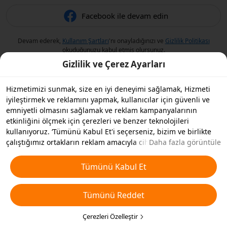
Facebook ile devam edin
Devam ederek,
Kullanım Şartları
'nı onayladığınızı ve
Gizlilik Politikası
okuduğunuzu kabul etmiş olursunuz.
Gizlilik ve Çerez Ayarları
Hizmetimizi sunmak, size en iyi deneyimi sağlamak, Hizmeti
iyileştirmek ve reklamını yapmak, kullanıcılar için güvenli ve
emniyetli olmasını sağlamak ve reklam kampanyalarının
etkinliğini ölçmek için çerezleri ve benzer teknolojileri
kullanıyoruz. ‘Tümünü Kabul Et'i seçerseniz, bizim ve birlikte
çalıştığımız ortakların reklam amacıyla cihazınızda çerezleri ve
Daha fazla görüntüle
benzer teknolojileri depolamasını kabul etmiş olursunuz.
Ayrıca, temel olmayan çerezlerin ’Tümünü Reddedebilir' veya
Tümünü Kabul Et
aşağıdaki ’Çerezleri Özelleştir'i tıklayarak veya gizlilik
ayarlarınızda istediğiniz zaman hangi çerez türlerini kabul
Tümünü Reddet
etmek veya devre dışı bırakmak istediğinizi seçebilirsiniz. Daha
fazla detay için
Çerezler ve Benzer Teknolojiler Politikamıza
bakın.
Çerezleri Özelleştir