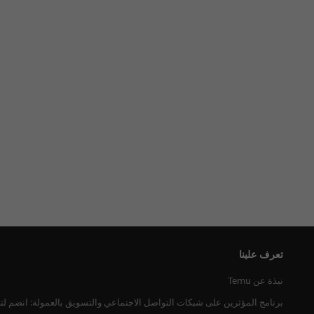
تعرف علينا
نبذة عن Temu
برنامج المؤثرين على شبكات التواصل الاجتماعي والتسويق بالعمولة: انضم لت