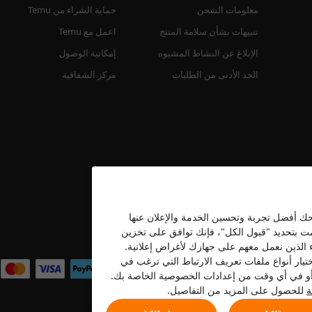
معلومات الشحن
حماية الشراء من Temu
تنبيهات بشأن سلامة المنتج
اعمل مع Temu
الإبلاغ عن النشاط المشبوه
إمكانية الوصول
الحد الأدنى من الطلبات
مركز الشفافية
نحك أفضل تجربة وتحسين الخدمة والإعلان عنها
قمت بتحديد "قبول الكل"، فإنك توافق على تخزين
نحن نقبل
ء الذين نعمل معهم على جهازك لأغراض إعلانية.
تيار أنواع ملفات تعريف الارتباط التي ترغب في
ه أو في أي وقت من إعدادات الخصوصية الخاصة بك.
ة
للحصول على المزيد من التفاصيل.