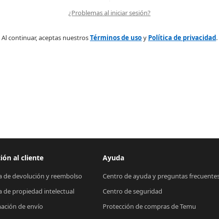
¿Problemas al iniciar sesión?
Al continuar, aceptas nuestros
Términos de uso
y
Política de privacidad
.
ión al cliente
Ayuda
ca de devolución y reembolso
Centro de ayuda y preguntas frecuente
ca de propiedad intelectual
Centro de seguridad
ación de envío
Protección de compras de Temu