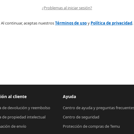
¿Problemas al iniciar sesión?
Al continuar, aceptas nuestros
Términos de uso
y
Política de privacidad
.
ión al cliente
Ayuda
ca de devolución y reembolso
Centro de ayuda y preguntas frecuente
ca de propiedad intelectual
Centro de seguridad
ación de envío
Protección de compras de Temu