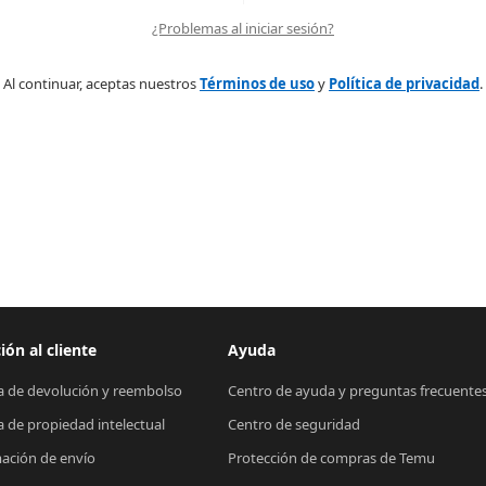
¿Problemas al iniciar sesión?
Al continuar, aceptas nuestros
Términos de uso
y
Política de privacidad
.
ión al cliente
Ayuda
ca de devolución y reembolso
Centro de ayuda y preguntas frecuente
ca de propiedad intelectual
Centro de seguridad
ación de envío
Protección de compras de Temu