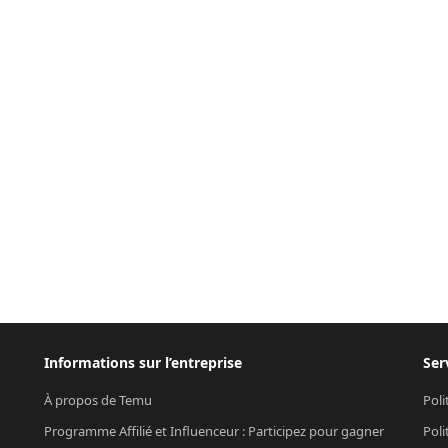
Informations sur l’entreprise
Ser
À propos de Temu
Poli
Programme Affilié et Influenceur : Participez pour gagner
Poli