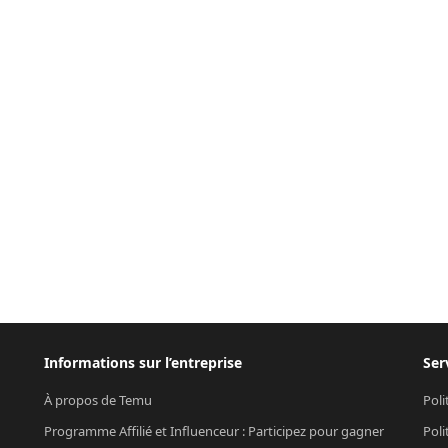
Informations sur l’entreprise
Ser
À propos de Temu
Poli
Programme Affilié et Influenceur : Participez pour gagner
Poli