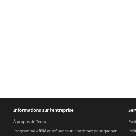
Informations sur l’entreprise
Ser
À propos de Temu
Poli
Programme Affilié et Influenceur : Participez pour gagner
Poli