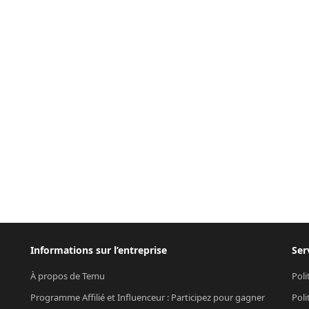
Informations sur l’entreprise
Ser
À propos de Temu
Poli
Programme Affilié et Influenceur : Participez pour gagner
Poli