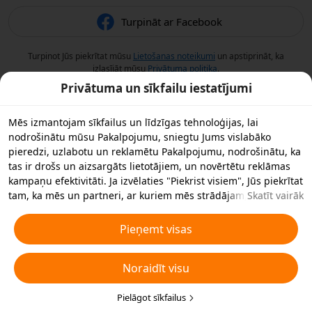
Turpināt ar Facebook
Turpinot Jūs piekrītat mūsu
Lietošanas noteikumi
un apstiprināt, ka
izlasījāt mūsu
Privātuma politika
.
Privātuma un sīkfailu iestatījumi
Mēs izmantojam sīkfailus un līdzīgas tehnoloģijas, lai
nodrošinātu mūsu Pakalpojumu, sniegtu Jums vislabāko
pieredzi, uzlabotu un reklamētu Pakalpojumu, nodrošinātu, ka
tas ir drošs un aizsargāts lietotājiem, un novērtētu reklāmas
kampaņu efektivitāti. Ja izvēlaties "Piekrist visiem", Jūs piekrītat
tam, ka mēs un partneri, ar kuriem mēs strādājam,
Skatīt vairāk
saglabājam sīkfailus un līdzīgas tehnoloģijas Jūsu ierīcē
reklāmas nolūkos. Jūs varat arī noraidīt visus nebūtiskos
Pieņemt visas
sīkfailus vai izvēlēties, kāda veida sīkfailus vēlaties pieņemt vai
atspējot, noklikšķinot uz "Pielāgot sīkfailus" zemāk vai jebkurā
Noraidīt visu
laikā privātuma iestatījumos. Sīkākai informācijai skatiet mūsu
Sīkfailu un līdzīgu tehnoloģiju politiku
.
Pielāgot sīkfailus