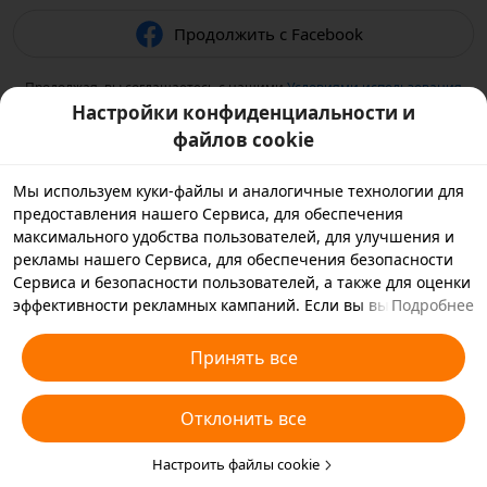
Продолжить с Facebook
Продолжая, вы соглашаетесь с нашими
Условиями использования
и подтверждаете, что прочитали нашу
Политику
Настройки конфиденциальности и
конфиденциальности
.
файлов cookie
Мы используем куки-файлы и аналогичные технологии для
предоставления нашего Сервиса, для обеспечения
максимального удобства пользователей, для улучшения и
рекламы нашего Сервиса, для обеспечения безопасности
Сервиса и безопасности пользователей, а также для оценки
эффективности рекламных кампаний. Если вы выбираете
Подробнее
«Принять все», вы соглашаетесь с тем, что мы и партнеры,
с которыми мы работаем, будем хранить куки-файлы и
Принять все
использовать аналогичные технологии на вашем
устройстве в рекламных целях. Вы также можете выбрать
Отклонить все
«Отклонить все», чтобы отклонить все необязательные
куки-файлы, или выбрать, какие типы куки-файлов
необходимо принять или отклонить. Для этого нажмите
Настроить файлы cookie