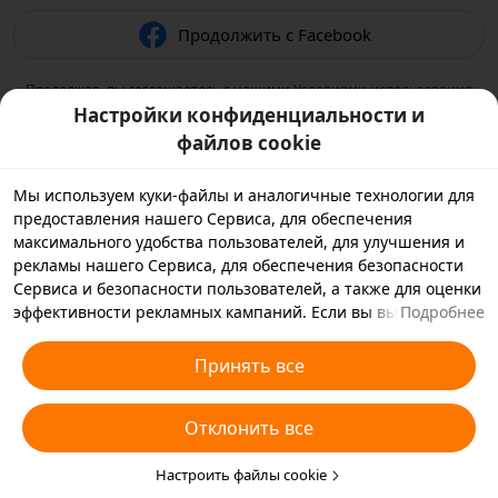
Продолжить с Facebook
Продолжая, вы соглашаетесь с нашими
Условиями использования
и подтверждаете, что прочитали нашу
Политику
Настройки конфиденциальности и
конфиденциальности
.
файлов cookie
Мы используем куки-файлы и аналогичные технологии для
предоставления нашего Сервиса, для обеспечения
максимального удобства пользователей, для улучшения и
рекламы нашего Сервиса, для обеспечения безопасности
Сервиса и безопасности пользователей, а также для оценки
эффективности рекламных кампаний. Если вы выбираете
Подробнее
«Принять все», вы соглашаетесь с тем, что мы и партнеры,
с которыми мы работаем, будем хранить куки-файлы и
Принять все
использовать аналогичные технологии на вашем
устройстве в рекламных целях. Вы также можете выбрать
Отклонить все
«Отклонить все», чтобы отклонить все необязательные
куки-файлы, или выбрать, какие типы куки-файлов
необходимо принять или отклонить. Для этого нажмите
Настроить файлы cookie