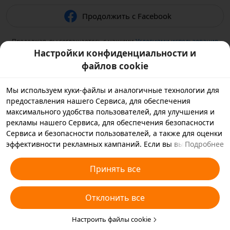
Продолжить с Facebook
Продолжая, вы соглашаетесь с нашими
Условиями использования
и подтверждаете, что прочитали нашу
Политику
Настройки конфиденциальности и
конфиденциальности
.
файлов cookie
Мы используем куки-файлы и аналогичные технологии для
предоставления нашего Сервиса, для обеспечения
максимального удобства пользователей, для улучшения и
рекламы нашего Сервиса, для обеспечения безопасности
Сервиса и безопасности пользователей, а также для оценки
эффективности рекламных кампаний. Если вы выбираете
Подробнее
«Принять все», вы соглашаетесь с тем, что мы и партнеры,
с которыми мы работаем, будем хранить куки-файлы и
Принять все
использовать аналогичные технологии на вашем
устройстве в рекламных целях. Вы также можете выбрать
Отклонить все
«Отклонить все», чтобы отклонить все необязательные
куки-файлы, или выбрать, какие типы куки-файлов
необходимо принять или отклонить. Для этого нажмите
Настроить файлы cookie