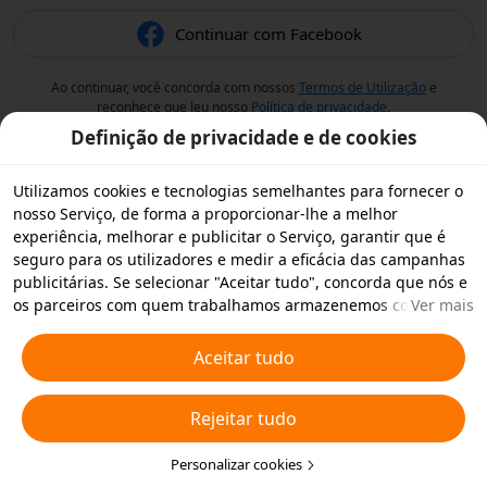
Continuar com Facebook
Ao continuar, você concorda com nossos
Termos de Utilização
e
reconhece que leu nosso
Política de privacidade
.
Definição de privacidade e de cookies
Utilizamos cookies e tecnologias semelhantes para fornecer o
nosso Serviço, de forma a proporcionar-lhe a melhor
experiência, melhorar e publicitar o Serviço, garantir que é
seguro para os utilizadores e medir a eficácia das campanhas
publicitárias. Se selecionar "Aceitar tudo", concorda que nós e
os parceiros com quem trabalhamos armazenemos cookies e
Ver mais
tecnologias semelhantes no seu dispositivo para fins
publicitários. Também pode "Rejeitar todos" os cookies não
Aceitar tudo
essenciais ou escolher os tipos de cookies que pretende
aceitar ou desativar clicando em "Personalizar cookies" abaixo
Rejeitar tudo
ou em qualquer altura nas suas definições de privacidade.
Para obter mais informações, consulte a nossa
Política relativa
a Cookies e Tecnologias Semelhantes
Personalizar cookies
.