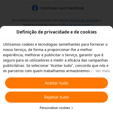
Continuar com Facebook
Ao continuar, você concorda com nossos
Termos de Utilização
e
reconhece que leu nosso
Política de privacidade
.
Definição de privacidade e de cookies
Utilizamos cookies e tecnologias semelhantes para fornecer o
nosso Serviço, de forma a proporcionar-lhe a melhor
experiência, melhorar e publicitar o Serviço, garantir que é
seguro para os utilizadores e medir a eficácia das campanhas
publicitárias. Se selecionar "Aceitar tudo", concorda que nós e
os parceiros com quem trabalhamos armazenemos cookies e
Ver mais
tecnologias semelhantes no seu dispositivo para fins
publicitários. Também pode "Rejeitar todos" os cookies não
Aceitar tudo
essenciais ou escolher os tipos de cookies que pretende
aceitar ou desativar clicando em "Personalizar cookies" abaixo
Rejeitar tudo
ou em qualquer altura nas suas definições de privacidade.
Para obter mais informações, consulte a nossa
Política relativa
a Cookies e Tecnologias Semelhantes
Personalizar cookies
.