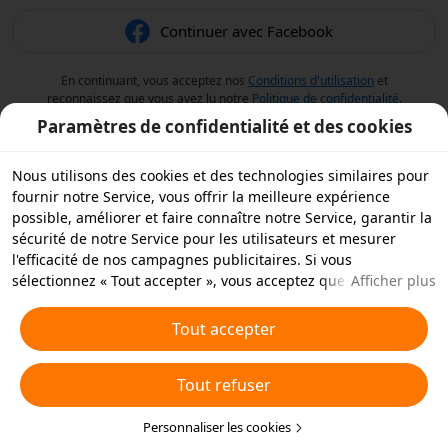
Continuer avec Facebook
En continuant, vous acceptez nos
Conditions d'utilisation
et
reconnaissez que vous avez lu notre
Politique de confidentialité
.
Paramètres de confidentialité et des cookies
Nous utilisons des cookies et des technologies similaires pour
fournir notre Service, vous offrir la meilleure expérience
possible, améliorer et faire connaître notre Service, garantir la
sécurité de notre Service pour les utilisateurs et mesurer
l'efficacité de nos campagnes publicitaires. Si vous
sélectionnez « Tout accepter », vous acceptez que nous et nos
Afficher plus
partenaires stockions des cookies et des technologies
similaires sur votre appareil à des fins publicitaires. Vous
Tout accepter
pouvez aussi « rejeter tous » les cookies non essentiels ou
choisir les types de cookies que vous souhaitez accepter ou
Tout refuser
rejeter à tout moment dans vos paramètres de confidentialité
ou en cliquant sur « Personnaliser les cookies » ci-dessous.
Pour plus de détails, consultez notre
Personnaliser les cookies
Politique relative aux