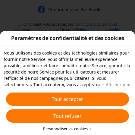
Continuer avec Facebook
En continuant, vous acceptez nos
Conditions d'utilisation
et
reconnaissez que vous avez lu notre
Politique de confidentialité
.
Paramètres de confidentialité et des cookies
Nous utilisons des cookies et des technologies similaires pour
fournir notre Service, vous offrir la meilleure expérience
possible, améliorer et faire connaître notre Service, garantir la
sécurité de notre Service pour les utilisateurs et mesurer
l'efficacité de nos campagnes publicitaires. Si vous
sélectionnez « Tout accepter », vous acceptez que nous et nos
Afficher plus
partenaires stockions des cookies et des technologies
similaires sur votre appareil à des fins publicitaires. Vous
Tout accepter
pouvez aussi « rejeter tous » les cookies non essentiels ou
choisir les types de cookies que vous souhaitez accepter ou
Tout refuser
rejeter à tout moment dans vos paramètres de confidentialité
ou en cliquant sur « Personnaliser les cookies » ci-dessous.
Pour plus de détails, consultez notre
Personnaliser les cookies
Politique relative aux