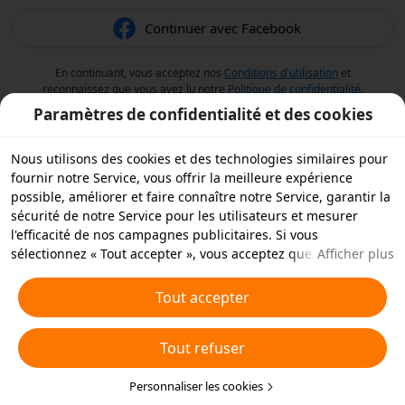
Continuer avec Facebook
En continuant, vous acceptez nos
Conditions d'utilisation
et
reconnaissez que vous avez lu notre
Politique de confidentialité
.
Paramètres de confidentialité et des cookies
Nous utilisons des cookies et des technologies similaires pour
fournir notre Service, vous offrir la meilleure expérience
possible, améliorer et faire connaître notre Service, garantir la
sécurité de notre Service pour les utilisateurs et mesurer
l'efficacité de nos campagnes publicitaires. Si vous
sélectionnez « Tout accepter », vous acceptez que nous et nos
Afficher plus
partenaires stockions des cookies et des technologies
similaires sur votre appareil à des fins publicitaires. Vous
Tout accepter
pouvez aussi « rejeter tous » les cookies non essentiels ou
choisir les types de cookies que vous souhaitez accepter ou
Tout refuser
rejeter à tout moment dans vos paramètres de confidentialité
ou en cliquant sur « Personnaliser les cookies » ci-dessous.
Pour plus de détails, consultez notre
Personnaliser les cookies
Politique relative aux