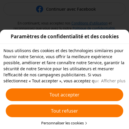
Continuer avec Facebook
En continuant, vous acceptez nos
Conditions d'utilisation
et
reconnaissez que vous avez lu notre
Politique de confidentialité
.
Paramètres de confidentialité et des cookies
Nous utilisons des cookies et des technologies similaires pour
fournir notre Service, vous offrir la meilleure expérience
possible, améliorer et faire connaître notre Service, garantir la
sécurité de notre Service pour les utilisateurs et mesurer
l'efficacité de nos campagnes publicitaires. Si vous
sélectionnez « Tout accepter », vous acceptez que nous et nos
Afficher plus
partenaires stockions des cookies et des technologies
similaires sur votre appareil à des fins publicitaires. Vous
Tout accepter
pouvez aussi « rejeter tous » les cookies non essentiels ou
choisir les types de cookies que vous souhaitez accepter ou
Tout refuser
rejeter à tout moment dans vos paramètres de confidentialité
ou en cliquant sur « Personnaliser les cookies » ci-dessous.
Pour plus de détails, consultez notre
Personnaliser les cookies
Politique relative aux